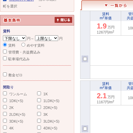
町を選択
--
賃料
管
2
m
単価
共
1.9
万円
10
賃料
2
1267円/m
円～
円
賃料
めやす賃料
管理費・共益費込み
駐車場代込み
敷金ゼロ
賃料
管
間取り
2
m
単価
共
2.1
ワンルーム
1K
万円
10
1DK(+S)
1LDK(+S)
2
1167円/m
2K
2DK(+S)
2LDK(+S)
3K
3DK(+S)
3LDK(+S)
4K
4DK(+S)