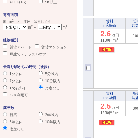
4LDK(+S)
5K以上
専有面積
2
賃料
管
※「m
」と「平米」は同じです
2
m
単価
共
2
2
m
～
m
2.6
万円
10
2
建物種別
1130円/m
賃貸アパート
賃貸マンション
戸建て・テラスハウス
最寄り駅からの時間（徒歩）
1分以内
5分以内
7分以内
10分以内
15分以内
指定なし
賃料
管
バス利用可
2
m
単価
共
2.5
万円
築年数
30
2
1250円/m
新築
3年以内
5年以内
10年以内
指定なし