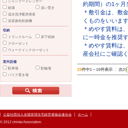
シャンプードレッサー
約期間）の1ヶ月
給湯
追い焚き
＊敷引金は、敷
温水洗浄暖房便座
くものをいいま
浴室換気乾燥機
＊めやす賃料は
収納
に一時金を推奨
トランクルーム
床下収納
クローゼット
＊めやす賃料は
ウォークインクローゼット
産会社にご確認
室外設備
駐車場
駐輪場
29
件中1～10件表示
次の
バイク置き場
公益社団法人全国賃貸住宅経営者協会連合会
ホーム
© 2012 chintai Association.