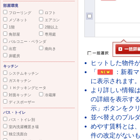
部屋環境
フローリング
ロフト
メゾネット
エアコン
1階
2階以上
角部屋
専用庭
バルコニー・ベランダ
出窓
南向き
床暖房
ヒットした物件が
キッチン
「
：新着マ
システムキッチン
に表示されます
ガスキッチン
ＩＨクッキングヒータ
より詳しい情報
対面キッチン
冷蔵庫
の詳細を表示す
ディスポーザー
示」ボタンをク
バス・トイレ
並べ替えのプル
バス・トイレ別
めやす賃料とは
室内洗濯機置き場
独立洗面台
件の改定がないも