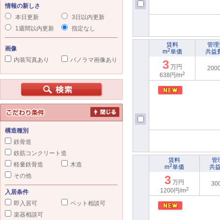
情報の新しさ
本日更新
3日以内更新
1週間以内更新
指定なし
賃料
管理
画像
2
m
単価
共益
内装写真あり
パノラマ画像あり
3
万円
200
2
638円/m
構造種別
鉄骨造
鉄筋コンクリート造
賃料
管
軽量鉄骨造
木造
2
m
単価
共
その他
3
万円
30
2
1200円/m
入居条件
即入居可
ペット相談可
楽器相談可