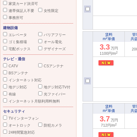
家賃カード決済可
連帯保証人不要
女性限定
事務所可
建物設備
賃料
管
エレベータ
バリアフリー
2
m
単価
共
ゴミ集積場
オール電化
3.3
万円
宅配ボックス
デザイナーズ
20
2
1100円/m
テレビ・通信
CATV
CSアンテナ
BSアンテナ
インターネット対応
地デジ対応
地デジ対応TV付
有線
光ファイバー
インターネット月額利用料無料
賃料
管
2
m
単価
共
セキュリティ
3.7
TVインターフォン
万円
2
オートロック
防犯カメラ
712円/m
24時間緊急対応