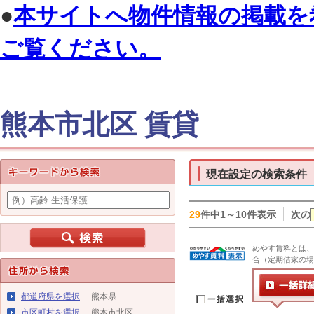
●
本サイトへ物件情報の掲載を
ご覧ください。
熊本市北区 賃貸
現在設定の検索条件
29
件中1～10件表示
次の
めやす賃料とは、
合（定期借家の場
都道府県を選択
熊本県
市区町村を選択
熊本市北区