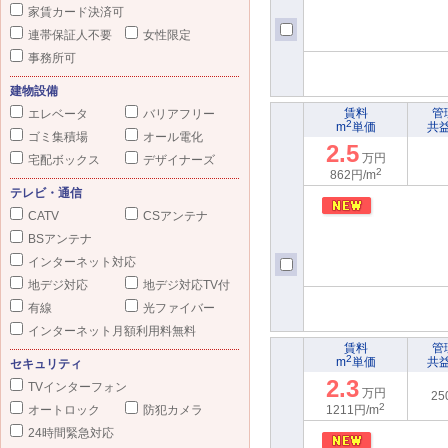
家賃カード決済可
連帯保証人不要
女性限定
事務所可
建物設備
賃料
管
エレベータ
バリアフリー
2
m
単価
共
ゴミ集積場
オール電化
2.5
万円
宅配ボックス
デザイナーズ
2
862円/m
テレビ・通信
CATV
CSアンテナ
BSアンテナ
インターネット対応
地デジ対応
地デジ対応TV付
有線
光ファイバー
インターネット月額利用料無料
賃料
管
2
m
単価
共
セキュリティ
2.3
TVインターフォン
万円
25
2
オートロック
防犯カメラ
1211円/m
24時間緊急対応