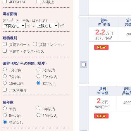
4LDK(+S)
5K以上
専有面積
2
賃料
管
※「m
」と「平米」は同じです
2
m
単価
共
2
2
m
～
m
2.2
万円
20
2
建物種別
1375円/m
賃貸アパート
賃貸マンション
戸建て・テラスハウス
最寄り駅からの時間（徒歩）
1分以内
5分以内
7分以内
10分以内
15分以内
指定なし
賃料
管理
バス利用可
2
m
単価
共益
2
万円
築年数
400
2
909円/m
新築
3年以内
5年以内
10年以内
指定なし