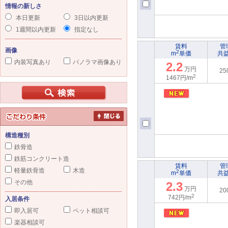
情報の新しさ
本日更新
3日以内更新
1週間以内更新
指定なし
賃料
管
画像
2
m
単価
共
内装写真あり
パノラマ画像あり
2.2
万円
25
2
1467円/m
構造種別
鉄骨造
鉄筋コンクリート造
賃料
管
軽量鉄骨造
木造
2
m
単価
共
その他
2.3
万円
20
2
742円/m
入居条件
即入居可
ペット相談可
楽器相談可