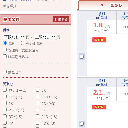
町を選択
--
賃料
管
2
m
単価
共
1.8
万円
30
賃料
2
720円/m
円～
円
賃料
めやす賃料
管理費・共益費込み
駐車場代込み
敷金ゼロ
賃料
管
間取り
2
m
単価
共
2.1
ワンルーム
1K
万円
20
1DK(+S)
1LDK(+S)
2
1105円/m
2K
2DK(+S)
2LDK(+S)
3K
3DK(+S)
3LDK(+S)
4K
4DK(+S)