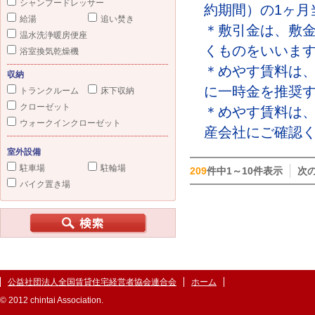
シャンプードレッサー
約期間）の1ヶ月
給湯
追い焚き
＊敷引金は、敷
温水洗浄暖房便座
くものをいいま
浴室換気乾燥機
＊めやす賃料は
収納
に一時金を推奨
トランクルーム
床下収納
クローゼット
＊めやす賃料は
ウォークインクローゼット
産会社にご確認
室外設備
駐車場
駐輪場
209
件中1～10件表示
次
バイク置き場
公益社団法人全国賃貸住宅経営者協会連合会
ホーム
© 2012 chintai Association.