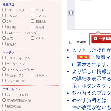
部屋環境
フローリング
ロフト
メゾネット
エアコン
1階
2階以上
角部屋
専用庭
バルコニー・ベランダ
出窓
南向き
床暖房
ヒットした物件が
キッチン
「
：新着マ
システムキッチン
に表示されます
ガスキッチン
ＩＨクッキングヒータ
より詳しい情報
対面キッチン
冷蔵庫
の詳細を表示す
ディスポーザー
示」ボタンをク
バス・トイレ
並べ替えのプル
バス・トイレ別
めやす賃料とは
室内洗濯機置き場
独立洗面台
件の改定がないも