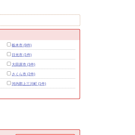
栃木市 (9件)
日光市 (1件)
大田原市 (3件)
さくら市 (2件)
河内郡上三川町 (1件)