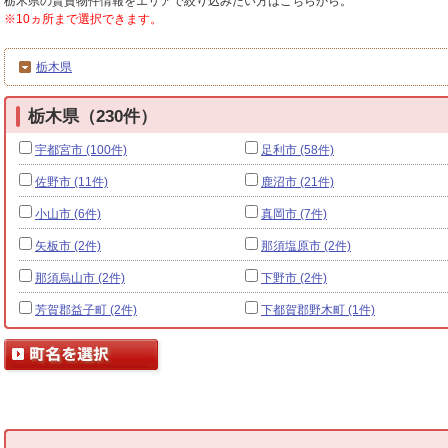
栃木県の賃貸物件情報をエリアで絞り込みたい方はこちらから。
※10ヵ所まで選択できます。
栃木県
栃木県（230件）
宇都宮市 (100件)
足利市 (58件)
佐野市 (11件)
鹿沼市 (21件)
小山市 (6件)
真岡市 (7件)
矢板市 (2件)
那須塩原市 (2件)
那須烏山市 (2件)
下野市 (2件)
芳賀郡益子町 (2件)
下都賀郡野木町 (1件)