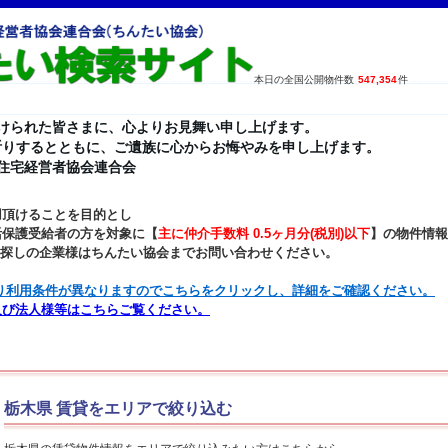
本日の全国公開物件数
547,354
件
けられた皆さまに、心よりお見舞い申し上げます。
祈りするとともに、ご遺族に心からお悔やみを申し上げます。
貸住宅経営者協会連合会
用頂けることを目的とし
活保護受給者の方を対象に【
主に仲介手数料 0.5ヶ月分(税別)以下
】の物件情報
お探しの企業様はちんたい協会までお問い合わせください。
り利用条件が異なりますのでこちらをクリックし、詳細をご確認ください。
及び法人様等はこちらご覧ください。
栃木県 賃貸をエリアで絞り込む